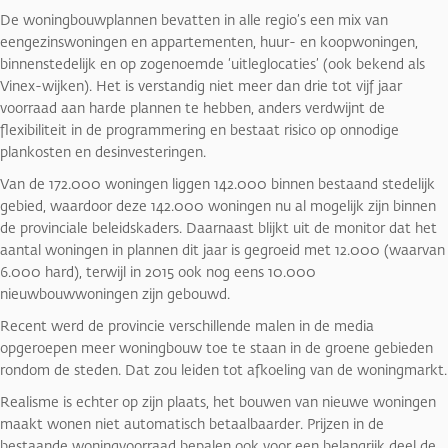
De woningbouwplannen bevatten in alle regio’s een mix van
eengezinswoningen en appartementen, huur- en koopwoningen,
binnenstedelijk en op zogenoemde ‘uitleglocaties’ (ook bekend als
Vinex-wijken). Het is verstandig niet meer dan drie tot vijf jaar
voorraad aan harde plannen te hebben, anders verdwijnt de
flexibiliteit in de programmering en bestaat risico op onnodige
plankosten en desinvesteringen.
Van de 172.000 woningen liggen 142.000 binnen bestaand stedelijk
gebied, waardoor deze 142.000 woningen nu al mogelijk zijn binnen
de provinciale beleidskaders. Daarnaast blijkt uit de monitor dat het
aantal woningen in plannen dit jaar is gegroeid met 12.000 (waarvan
6.000 hard), terwijl in 2015 ook nog eens 10.000
nieuwbouwwoningen zijn gebouwd.
Recent werd de provincie verschillende malen in de media
opgeroepen meer woningbouw toe te staan in de groene gebieden
rondom de steden. Dat zou leiden tot afkoeling van de woningmarkt.
Realisme is echter op zijn plaats, het bouwen van nieuwe woningen
maakt wonen niet automatisch betaalbaarder. Prijzen in de
bestaande woningvoorraad bepalen ook voor een belangrijk deel de