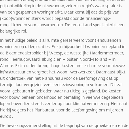
prijsontwikkeling in de nieuwbouw, zeker in regio’s waar sprake is
van een gespannen woningmarkt. Daar komt bij dat de prijs van
(koop)woningen sterk wordt bepaald door de financierings-
mogelijkheden voor consumenten. De rentestand speelt hierbij een
belangrijke rol.
In het huidige beleid is al ruimte gereserveerd voor tienduizenden
woningen op uitleglocaties. Er zijn bijvoorbeeld woningen gepland in
de Bloemendalerpolder bij Weesp, de westelijke Haarlemmermeer,
rond Heerhugowaard, IJburg 2 en – buiten Noord-Holland – in
Almere. Extra uitleg brengt hoge kosten met zich mee voor nieuwe
infrastructuur en vergroot het woon- werkverkeer. Daarnaast blijkt
uit onderzoek van het Planbureau voor de Leefomgeving dat op
termijn door vergrijzing veel eengezinswoningen vrijkomen. Dit zal
vooral gebeuren in gebieden waar nu uitleg is gepland. De kosten
voor bouw, beheer, onderhoud en bemaling in veenweidegebieden
lopen bovendien steeds verder op door klimaatverandering. Het gaat
hierbij volgens het Planbureau voor de Leefomgeving om miljarden
euro’s .
De bevolkingssamenstelling uit de begintijd van de groeikernen en de