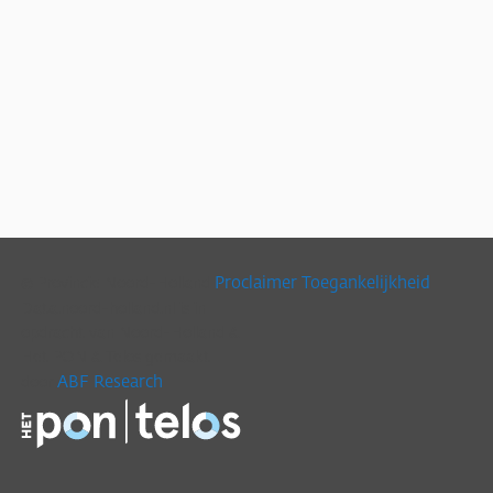
Proclaimer
Toegankelijkheid
© Provincie Noord-Holland
Data.noord-holland.nl is in
opdracht van Noord-Holland &
Het PON & Telos gemaakt
ABF Research
door