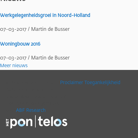
Werkgelegenheidsgroei in Noord-Holland
07-03-2017
/
Martin de Busser
Woningbouw 2016
07-03-2017
/
Martin de Busser
Meer nieuws
Proclaimer
Toegankelijkheid
© Provincie Noord-Holland
Data.noord-holland.nl is in
opdracht van Noord-Holland &
Het PON & Telos gemaakt
ABF Research
door